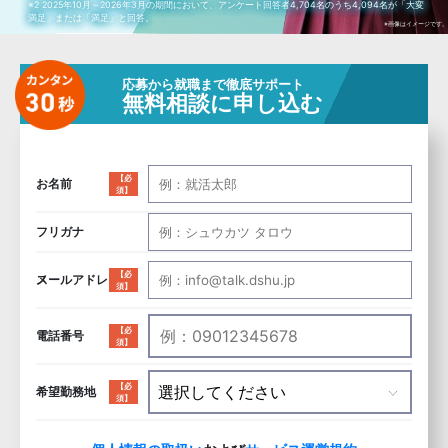
※2 2025年10月～2026年3月の期間において、アンケート回答者4,704名のうち4,094名が「大変
満足」または「満足」と回答。
※画像はイメージです。
応募から就職まで徹底サポート
無料相談に申し込む
【必
お名前
須】
フリガナ
【必
メールアドレス
須】
【必
電話番号
須】
【必
希望勤務地
須】